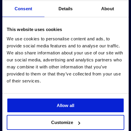
2021–2024
Consent
Details
About
År bygget
This website uses cookies
We use cookies to personalise content and ads, to
provide social media features and to analyse our traffic.
We also share information about your use of our site with
our social media, advertising and analytics partners who
may combine it with other information that you’ve
provided to them or that they’ve collected from your use
of their services.
47
Allow all
Årlig produksjon (GWh)
Customize